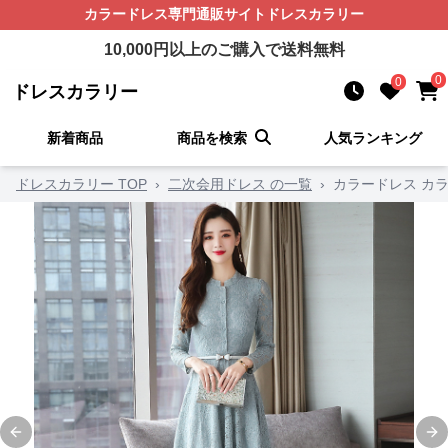
カラードレス
専門通販サイト
ドレスカラリー
10,000
円以上のご購入で送料無料
0
0
ドレスカラリー
新着商品
商品を検索
人気ランキング
ドレスカラリー TOP
›
二次会用ドレス の一覧
›
カラードレス カ
Previous slide
Ne