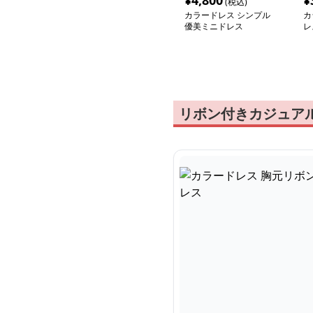
¥
4,800
¥
(税込)
カラードレス シンプル
カ
優美ミニドレス
レ
シ
リボン付きカジュア