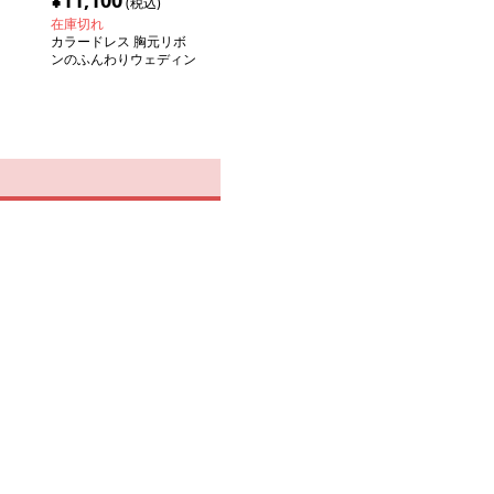
¥
11,100
(税込)
在庫切れ
カラードレス 胸元リボ
ンのふんわりウェディン
グドレス